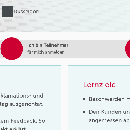
Düsseldorf
Ich bin Teilnehmer
für mich anmelden
Lernziele
Reklamations- und
Beschwerden me
ag ausgerichtet.
Den Kunden und
,
angemessen ab
ktem Feedback. So
t erklärt,