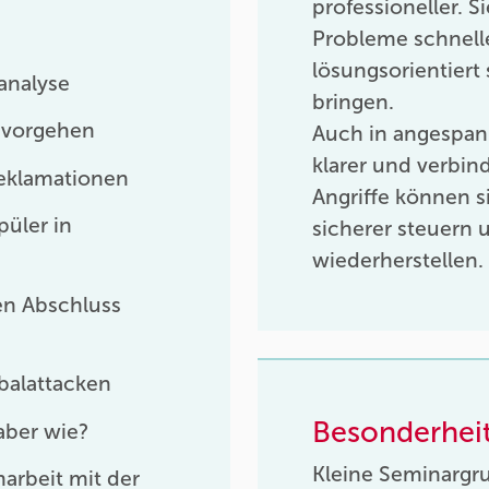
professioneller. 
Probleme schnell
lösungsorientiert
analyse
bringen.
 vorgehen
Auch in angespann
klarer und verbin
eklamationen
Angriffe können s
üler in
sicherer steuern 
wiederherstellen.
en Abschluss
balattacken
Besonderhei
aber wie?
Kleine Seminargr
arbeit mit der