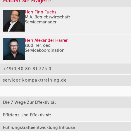
Haben Sie Fragen?
Herr Finn Fuchs
M.A. Betriebswirtschaft
Servicemanager
Herr Alexander Harrer
stud. rer. oec.
Servicekoordination
+49(0)40 80 81 375 0
service@kompakttraining.de
Die 7 Wege Zur Effektivität
Effizienz Und Effektivität
Führungskräfteentwicklung Inhouse