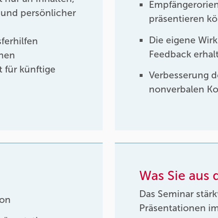
Empfängerorien
t und persönlicher
präsentieren k
Die eigene Wir
ferhilfen
Feedback erhal
enen
 für künftige
Verbesserung d
nonverbalen K
Was Sie aus
Das Seminar stärk
ion
Präsentationen im