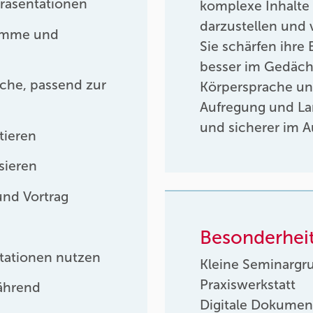
Präsentationen
komplexe Inhalte k
darzustellen und 
Stimme und
Sie schärfen ihre 
besser im Gedäch
che, passend zur
Körpersprache un
Aufregung und La
und sicherer im Au
tieren
sieren
und Vortrag
Besonderhei
ntationen nutzen
Kleine Seminargr
Praxiswerkstatt
ährend
Digitale Dokumen