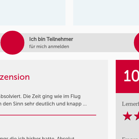
Ich bin Teilnehmer
für mich anmelden
1
zension
solviert. Die Zeit ging wie im Flug
Lerner
inn den Sinn sehr deutlich und knapp …
ings die ich bisher hatte. Absolut