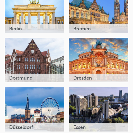
Berlin
Bremen
Dortmund
Dresden
Düsseldorf
Essen